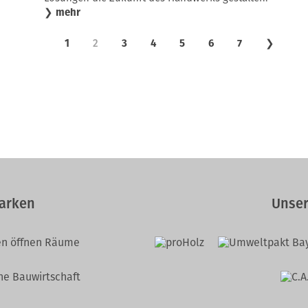
❯
mehr
1
2
3
4
5
6
7
❯
arken
Unser