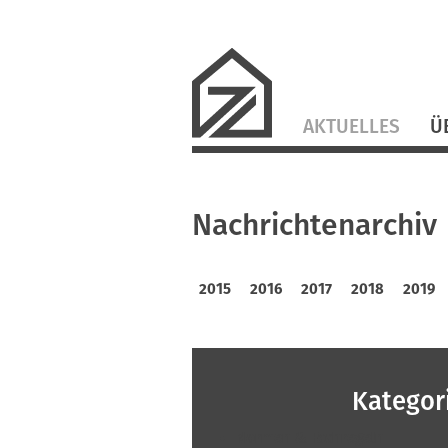
Navigation
AKTUELLES
Ü
überspringen
Nachrichtenarchiv
2015
2016
2017
2018
2019
Kategor
Normen & Fachregeln