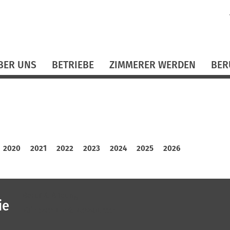
N
ü
BER UNS
BETRIEBE
ZIMMERER WERDEN
BER
2020
2021
2022
2023
2024
2025
2026
Beruf & Bildung
ie
Klimaschutz & Ressourcen