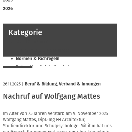
2025
2026
Kategorie
Beruf & Bildung
Klimaschutz & Ressourcen
Normen & Fachregeln
Prävention & Arbeitsschutz
Recht & Wirtschaft
26.11.2025
Soziales & Tarifpolitik
|
Beruf & Bildung
,
Verband & Innungen
Verband & Innungen
Nachruf auf Wolfgang Mattes
Innung
Im Alter von 75 Jahren verstarb am 9. November 2025
Wolfgang Mattes, Dipl.-Ing FH Architektur,
Studiendirektor und Schulpsychologe. Mit ihm hat uns
ein Mensch für immer verlassen, der über Jahrzehnte