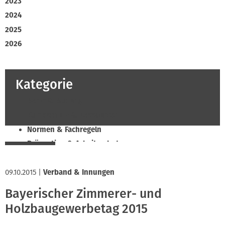
2023
2024
2025
2026
Kategorie
Beruf & Bildung
Klimaschutz & Ressourcen
Normen & Fachregeln
Prävention & Arbeitsschutz
Recht & Wirtschaft
09.10.2015
Soziales & Tarifpolitik
|
Verband & Innungen
Verband & Innungen
Bayerischer Zimmerer- und
Innung
Holzbaugewerbetag 2015