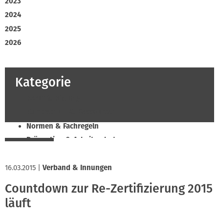
2023
2024
2025
2026
Kategorie
Beruf & Bildung
Klimaschutz & Ressourcen
Normen & Fachregeln
Prävention & Arbeitsschutz
Recht & Wirtschaft
16.03.2015
Soziales & Tarifpolitik
|
Verband & Innungen
Verband & Innungen
Countdown zur Re-Zertifizierung 2015
Innung
läuft