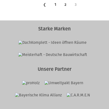
❮
1
2
3
Starke Marken
Unsere Partner